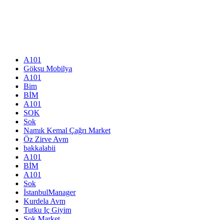
A101
Göksu Mobilya
A101
Bim
BİM
A101
SOK
Sok
Namık Kemal Çağrı Market
Öz Zirve Avm
bakkalabii
A101
BİM
A101
Sok
İstanbulManager
Kurdela Avm
Tutku Iç Giyim
Şok Market