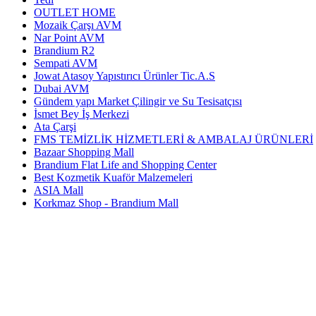
OUTLET HOME
Mozaik Çarşı AVM
Nar Point AVM
Brandium R2
Sempati AVM
Jowat Atasoy Yapıstırıcı Ürünler Tic.A.S
Dubai AVM
Gündem yapı Market Çilingir ve Su Tesisatçısı
İsmet Bey İş Merkezi
Ata Çarşi
FMS TEMİZLİK HİZMETLERİ & AMBALAJ ÜRÜNLERİ
Bazaar Shopping Mall
Brandium Flat Life and Shopping Center
Best Kozmetik Kuaför Malzemeleri
ASIA Mall
Korkmaz Shop - Brandium Mall