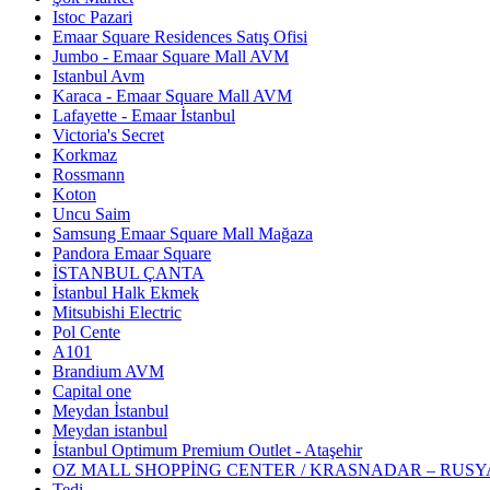
Istoc Pazari
Emaar Square Residences Satış Ofisi
Jumbo - Emaar Square Mall AVM
Istanbul Avm
Karaca - Emaar Square Mall AVM
Lafayette - Emaar İstanbul
Victoria's Secret
Korkmaz
Rossmann
Koton
Uncu Saim
Samsung Emaar Square Mall Mağaza
Pandora Emaar Square
İSTANBUL ÇANTA
İstanbul Halk Ekmek
Mitsubishi Electric
Pol Cente
A101
Brandium AVM
Capital one
Meydan İstanbul
Meydan istanbul
İstanbul Optimum Premium Outlet - Ataşehir
OZ MALL SHOPPİNG CENTER / KRASNADAR – RUSY
Tedi