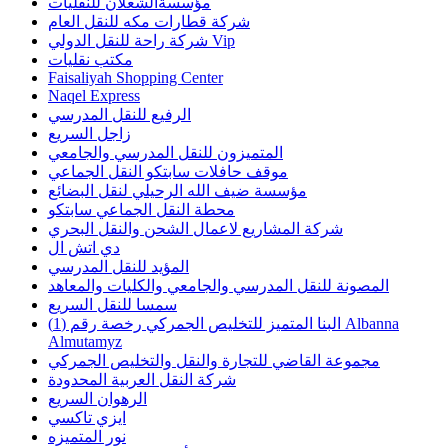
مؤسسةالشعلان للنقليات
شركة قطارات مكه للنقل العام
شركة راحة للنقل الدولي Vip
مكتب نقليات
Faisaliyah Shopping Center
Naqel Express
الرفيع للنقل المدرسي
زاجل السريع
المتميزون للنقل المدرسي والجامعي
موقف حافلات سابتكو النقل الجماعي
مؤسسة ضيف الله الرحيلي لنقل البضائع
محطة النقل الجماعي سابتكو
شركة المشاريع لاعمال الشحن والنقل البحري
دي اتش ال
المؤيد للنقل المدرسي
المصونة للنقل المدرسي والجامعي والكليات والمعاهد
سمسا للنقل السريع
البنا المتميز للتخليص الجمركي رخصة رقم (1) Albanna
Almutamyz
مجموعة القاضي للتجارة والنقل والتخليص الجمركي
شركة النقل العربية المحدودة
الرهوان السريع
ايزي تاكسي
نور المتميزه