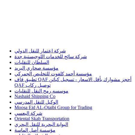
شركة اعتمار للنقل الدولي
شركة سائح للخدمات اللوجيستية جدة
السلطان للنقليات
مؤسسة صحاري البريد
مؤسسة أحمد كلفوت للتخليص الجمركي
تطبيق قاف QAF أحجز مشوارك بأقل الاسعار - تسجيل كباتن
QAF توصيل ركاب
موسسه رمح النقل للنقليات
Nashaid Shipping Co
الوكيل للنقل المدرسي
Moosa Eid AL-Otaibi Group for Trading
شركة البعسي
Oriental Skab Transportation
البوابة البحرية للنقل البحري
مؤسسة أصل الماسة