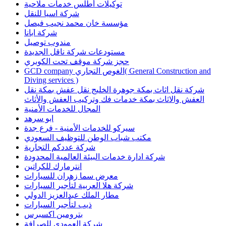
توكيلات أطلس خدمات ملاحية
شركة اسيا للنقل
مؤسسة خان محمد نجيب فيصل
شركة ابانا
مندوب توصيل
مستودعات شركة ناقل الجديدة
حجز شركة موقف تحت الكوبري
GCD company الغوص التجاري( General Construction and
Diving services )
شركة نقل اثاث بمكة جوهرة الخليج نقل عفش بمكة نقل
العفش والاثاث بمكة خدمات فك وتركيب العفش والأثاث
المجال للخدمات الأمنية
ابو سرهد
سيركو للخدمات الأمنية - فرع جدة
مكتب شباب الوطن للتوظيف السعودي
شركة عددكم التجارية
شركة ادارة خدمات البيئة العالمية المحدودة
انترمارك للكراتين
معرض سما زهران للسيارات
شركة هلا العربية لتأجير السيارات
مطار الملك عبدالعزيز الدولي
ذيب لتأجير السيارات
بترومين اكسبرس
شركة العمودي للصرافة