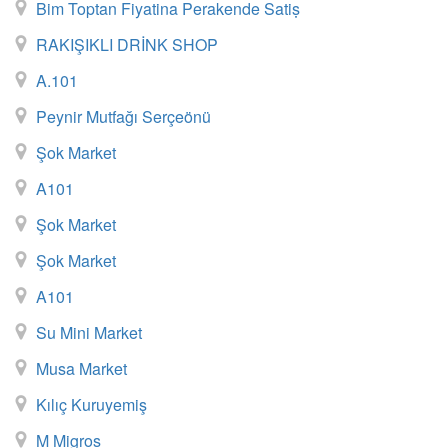
Bim Toptan Fiyatina Perakende Satiṣ
RAKIŞIKLI DRİNK SHOP
A.101
Peynir Mutfağı Serçeönü
Şok Market
A101
Şok Market
Şok Market
A101
Su Mini Market
Musa Market
Kılıç Kuruyemiş
M Migros