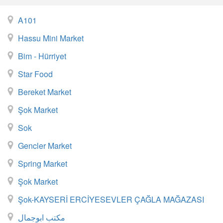
A101
Hassu Mini Market
Bim - Hürriyet
Star Food
Bereket Market
Şok Market
Sok
Gencler Market
Spring Market
Şok Market
Şok-KAYSERİ ERCİYESEVLER ÇAĞLA MAĞAZASI
مكتب ابوجمال