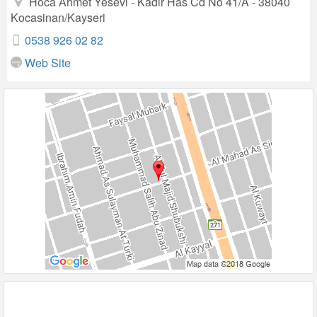
Hoca Ahmet Yesevi - Kadir Has Cd No 41/A - 38040
Kocasinan/Kayseri
0538 926 02 82
Web Site