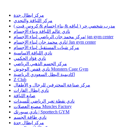
مركز ابطال جدة
مدرب شخصي حر ( لياقه & بناء اجسام & كروس فيت )
نادي عالم اللياقة وبناء الاجسام
مركز محمد جان الرياضي لبناء الأجسام| jan gym center
نادي محمد جان لبناء الاجسام| Jan gym center
مركز شباب المستقبل لبناء الأجسام
نادي اللياقة الاساسية
نادي فؤاد الحكمي
مركز الجسم الذهبي الرياضي
نادي قفص الوحوش Monsters Cage Gym
اكاديمية البطل السعودي الرياضية
Z Club
مركز صناعة المحترفين للرجال و الأطفال
نادي ابطال القارات
صانع اللياقة
نادي نقطة تغير الرياضي للسيدات
مصنع العضلات Muscles Factory
نادي سبورتك | Sporttech GYM
نادي طاقة الجسم
مركز ابطال جدة