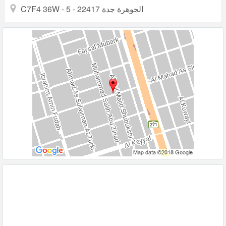
C7F4 36W - 5 - الجوهرة جدة 22417