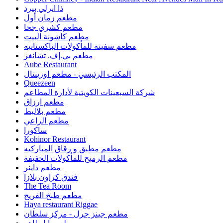
ذا ايرلي بيرد
مطعم زمان أول
مطعم كشري جحا
مطعم كاشونة البيت
مطعم سفينة للمأكولات الباكستانيه
مطعم بي.إف. تشانغز
Aube Restaurant
المكتب الرئيسي - مطعم اورينتال
Queezeen
شركة السبعينات الكويتية لأدارة المطاعم
مطعم ارزاق
مطعم بلاليط
مطعم الراعي
ساكورا
Kohinor Restaurant
مطعم مطبق و رقاق المباركيه
مطعم الرميح للمأكولات الخفيفة
مطعم داينر
فندق كراون بلازا
The Tea Room
مطعم طبخ الفريج
Haya restaurant Riggae
مطعم جينز جرل - مركز سلطان