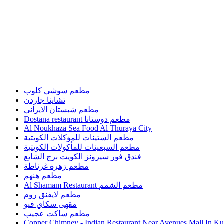
مطعم سوشي كلوب
تشاينا جاردن
مطعم شبستان الايراني
Dostana restaurant مطعم دوستانا
Al Noukhaza Sea Food Al Thuraya City
مطعم الستينات للمؤكلات الكويتية
مطعم السبعينات للمأكولات الكويتية
فندق فور سيزونز الكويت برج الشايع
مطعم زهرة غرناطة
مطعم هنهم
Al Shamam Restaurant مطعم الشمم
مطعم لايفنق روم
مقهى سكاي فيو
مطعم ساكت عجيب
Copper Chimney - Indian Restaurant Near Avenues Mall In Ku