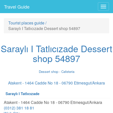
Travel Guide
Togg
navig
Tourist places guide
/
Saraylı I Tatlıcızade Dessert shop 54897
Saraylı I Tatlıcızade Dessert
shop 54897
Dessert shop - Cafeteria
Atakent - 1464 Cadde No 18 - 06790 Etimesgut/Ankara
Saraylı I Tatlıcızade
Atakent - 1464 Cadde No 18 - 06790 Etimesgut/Ankara
(0312) 381 18 81