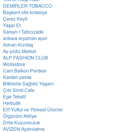
DEMİRLER TOBACCO
Başkent ofis kırtasiye
Çerez Keyfi
Yaşar Et
Saraylı I Tatlıcızade
ankara eryaman spor
Adnan Kızıltaş
Ay-yıldız Market
ALP FASHİON CLUB
Wolisstore
Cam Balkon Perdesi
Karden perde
Bitkilerle Sağlıklı Yaşam
Çıtır Simit Cafe
Ege Tekstil
Herbutik
Elif Yufka ve Yöresel Ürünler
Örgücüm Atölye
Drita Kuyumculuk
AVİZEN Aydınlatma