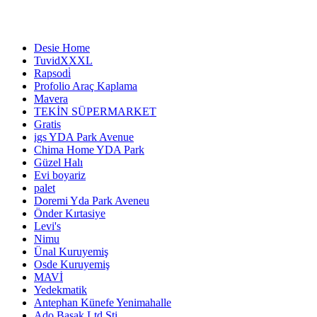
Desie Home
TuvidXXXL
Rapsodi̇
Profolio Araç Kaplama
Mavera
TEKİN SÜPERMARKET
Gratis
igs YDA Park Avenue
Chima Home YDA Park
Güzel Halı
Evi boyariz
palet
Doremi Yda Park Aveneu
Önder Kırtasiye
Levi's
Nimu
Ünal Kuruyemiş
Osde Kuruyemiş
MAVİ
Yedekmatik
Antephan Künefe Yenimahalle
Ado Başak Ltd.Şti.