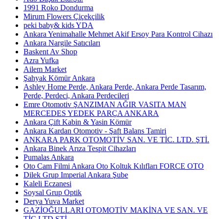
1991 Roko Dondurma
Mirum Flowers Çiçekçilik
peki baby& kids YDA
Ankara Yenimahalle Mehmet Akif Ersoy Para Kontrol Cihazı
Ankara Nargile Satıcıları
Baskent Av Shop
Azra Yufka
Ailem Market
Şahyak Kömür Ankara
Ashley Home Perde, Ankara Perde, Ankara Perde Tasarım,
Perde, Perdeci, Ankara Perdecileri
Emre Otomotiv ŞANZIMAN AĞIR VASITA MAN
MERCEDES YEDEK PARÇA ANKARA
Ankara Çift Kabin & Yasin Kömür
Ankara Kardan Otomotiv - Şaft Balans Tamiri
ANKARA PARK OTOMOTİV SAN. VE TİC. LTD. ŞTİ.
Ankara Binek Arıza Tespit Cihazları
Pumalas Ankara
Oto Cam Filmi Ankara Oto Koltuk Kılıfları FORCE OTO
Dilek Grup Imperial Ankara Şube
Kaleli Eczanesi
Soysal Grup Optik
Derya Yuva Market
GAZİOĞULLARI OTOMOTİV MAKİNA VE SAN. VE
TİC.LTD.ŞTİ.