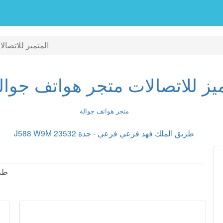
المتميز للاتصالا
يز للاتصالات متجر هواتف جوالة 2
متجر هواتف جوالة
J588 W9M طريق الملك فهد فرعي فرعي - جدة 23532
 W9M