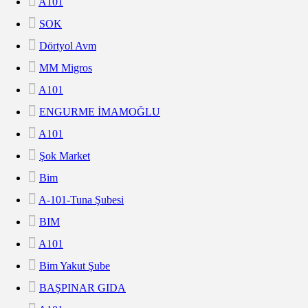
A101
SOK
Dörtyol Avm
MM Migros
A101
ENGURME İMAMOĞLU
A101
Şok Market
Bim
A-101-Tuna Şubesi
BIM
A101
Bim Yakut Şube
BAŞPINAR GIDA