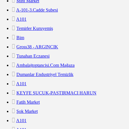
Mini Market
A-101-3.cadde Şubesi
A101
Temirler Kuruyemiş
Bim
Gross38 - ARGINCIK
Tunahan Eczanesi
Ambalajtoptancisi.com Mağaza
Dumanlar Endustriyel Temizlik
A101
KEYFE SUCUK-PASTIRMACI HARUN
Fatih Market
Şok Market
A101