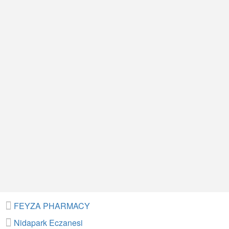
FEYZA PHARMACY
Nidapark Eczanesi