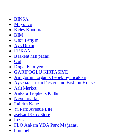
BİNSA
Milyoncu
Keles Kundura
BIM
Utku İletişim
Ays Dekor
ERKAN
Baskent halı pazari
Gül
Dogal Kuruyemis
GARİPOĞLU KIRTASİYE
Amigurumi organik bebek oyuncakları
Aysenaz turban Design and Fashion House
Aslı Market
Ankara Tropheus Kültür
Nevra market
İndirim Nette
Yi Park Avenue Life
aselsan1975 / Store
Levis
FLO Ankara YDA Park Mağazası
hummel