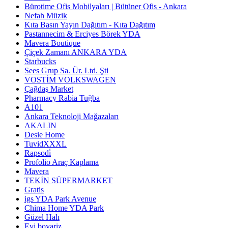
Bürotime Ofis Mobilyaları | Bütüner Ofis - Ankara
Nefah Müzik
Kıta Basın Yayın Dağıtım - Kıta Dağıtım
Pastannecim & Erciyes Börek YDA
Mavera Boutique
Çiçek Zamanı ANKARA YDA
Starbucks
Sees Grup Sa. Ür. Ltd. Şti
VOSTİM VOLKSWAGEN
Çağdaş Market
Pharmacy Rabia Tuğba
A101
Ankara Teknoloji Mağazaları
AKALIN
Desie Home
TuvidXXXL
Rapsodi̇
Profolio Araç Kaplama
Mavera
TEKİN SÜPERMARKET
Gratis
igs YDA Park Avenue
Chima Home YDA Park
Güzel Halı
Evi boyariz