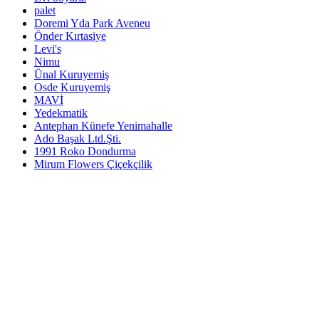
palet
Doremi Yda Park Aveneu
Önder Kırtasiye
Levi's
Nimu
Ünal Kuruyemiş
Osde Kuruyemiş
MAVİ
Yedekmatik
Antephan Künefe Yenimahalle
Ado Başak Ltd.Şti.
1991 Roko Dondurma
Mirum Flowers Çiçekçilik