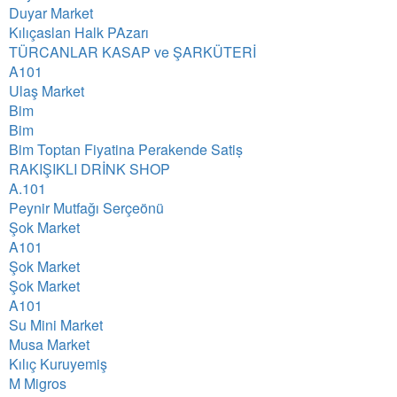
Duyar Market
Kılıçaslan Halk PAzarı
TÜRCANLAR KASAP ve ŞARKÜTERİ
A101
Ulaş Market
Bim
Bim
Bim Toptan Fiyatina Perakende Satiṣ
RAKIŞIKLI DRİNK SHOP
A.101
Peynir Mutfağı Serçeönü
Şok Market
A101
Şok Market
Şok Market
A101
Su Mini Market
Musa Market
Kılıç Kuruyemiş
M Migros