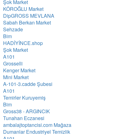
Şok Market
KÖROĞLU Market
DipGROSS MEVLANA
Sabah Berkan Market
Sehzade
Bim
HADİYİNCE.shop
Şok Market
A101
Grosselli
Kenger Market
Mini Market
A-101-3.cadde Şubesi
A101
Temirler Kuruyemiş
Bim
Gross38 - ARGINCIK
Tunahan Eczanesi
ambalajtoptancisi.com Mağaza
Dumanlar Endustriyel Temizlik
A101